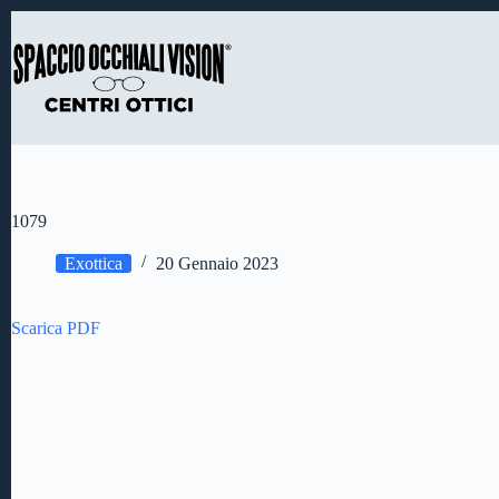
Salta
al
contenuto
1079
Exottica
20 Gennaio 2023
Scarica PDF