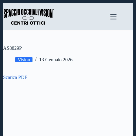
Salta
al
contenuto
AS8829P
Vision
13 Gennaio 2026
Scarica PDF