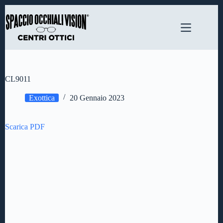
Salta
al
contenuto
CL9011
Exottica
20 Gennaio 2023
Scarica PDF