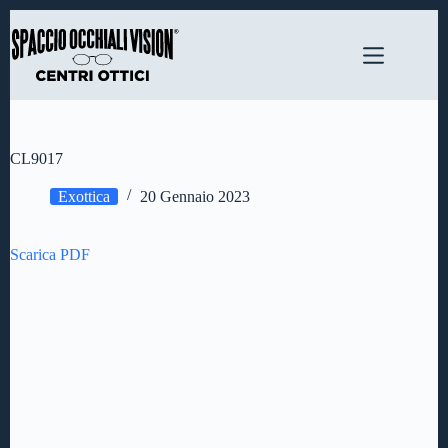
Salta
al
contenuto
CL9017
Exottica
20 Gennaio 2023
Scarica PDF