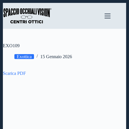
Salta
al
contenuto
EXO109
Exottica
15 Gennaio 2026
Scarica PDF