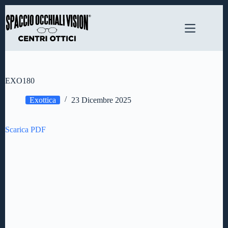
Salta
al
contenuto
EXO180
Exottica
23 Dicembre 2025
Scarica PDF