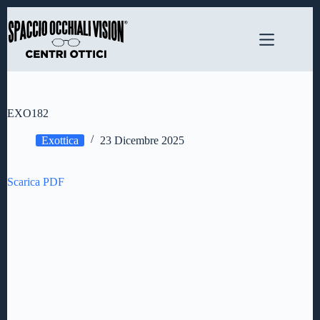
Salta
al
contenuto
EXO182
Exottica
23 Dicembre 2025
Scarica PDF