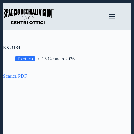
Salta
al
contenuto
EXO184
Exottica
15 Gennaio 2026
Scarica PDF