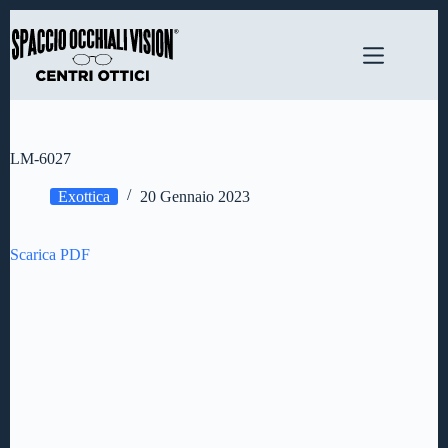
Salta
al
contenuto
LM-6027
Exottica
20 Gennaio 2023
Scarica PDF