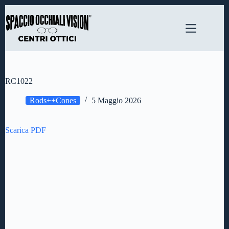
Salta
al
contenuto
RC1022
Rods++Cones
5 Maggio 2026
Scarica PDF