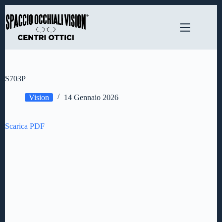
Salta
al
contenuto
S703P
Vision
14 Gennaio 2026
Scarica PDF