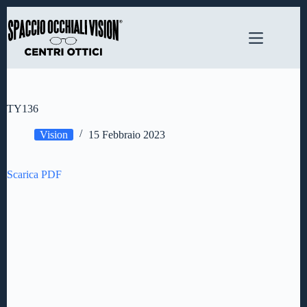
Salta
al
contenuto
TY136
Vision
15 Febbraio 2023
Scarica PDF