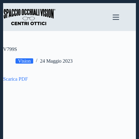
Salta
al
contenuto
V799S
Vision
24 Maggio 2023
Scarica PDF