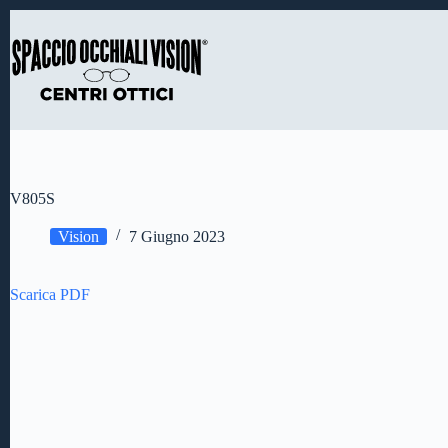
Salta
al
contenuto
V805S
Vision
7 Giugno 2023
Scarica PDF