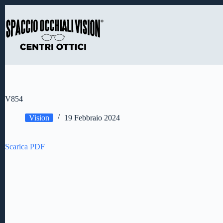
Salta
al
contenuto
V854
Vision
19 Febbraio 2024
Scarica PDF